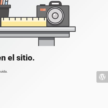
 el sitio.
uida.