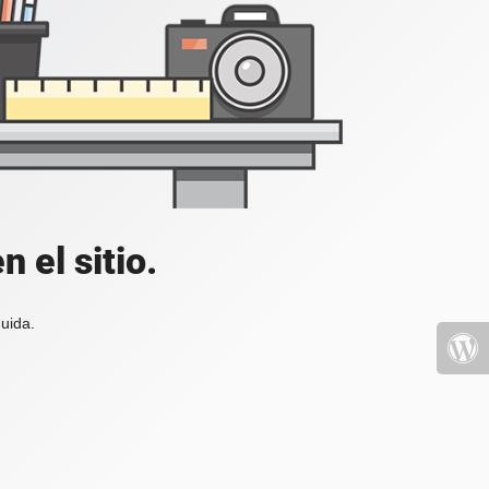
 el sitio.
uida.